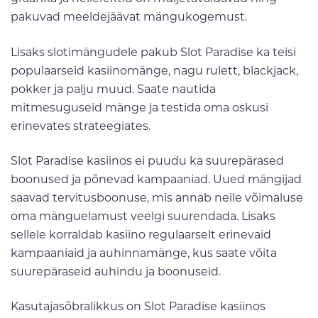
pakuvad meeldejäävat mängukogemust.
Lisaks slotimängudele pakub Slot Paradise ka teisi
populaarseid kasiinomänge, nagu rulett, blackjack,
pokker ja palju muud. Saate nautida
mitmesuguseid mänge ja testida oma oskusi
erinevates strateegiates.
Slot Paradise kasiinos ei puudu ka suurepärased
boonused ja põnevad kampaaniad. Uued mängijad
saavad tervitusboonuse, mis annab neile võimaluse
oma mänguelamust veelgi suurendada. Lisaks
sellele korraldab kasiino regulaarselt erinevaid
kampaaniaid ja auhinnamänge, kus saate võita
suurepäraseid auhindu ja boonuseid.
Kasutajasõbralikkus on Slot Paradise kasiinos