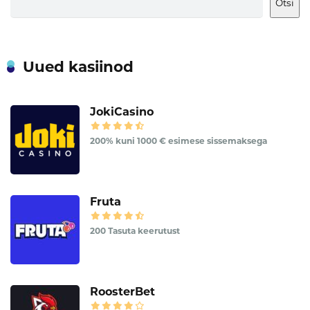
Otsi
Uued kasiinod
JokiCasino
200% kuni 1000 € esimese sissemaksega
Fruta
200 Tasuta keerutust
RoosterBet