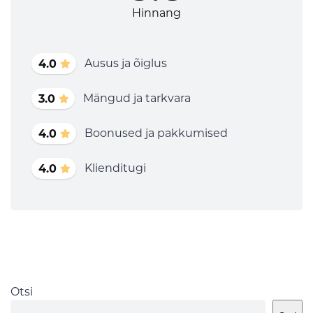
Hinnang
Ausus ja õiglus
4.0
Mängud ja tarkvara
3.0
Boonused ja pakkumised
4.0
Klienditugi
4.0
Otsi