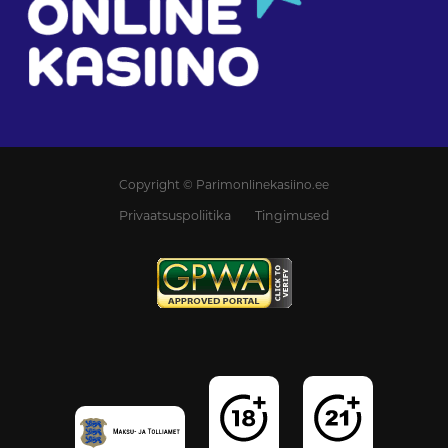
Copyright © Parimonlinekasiino.ee
Privaatsuspoliitika
Tingimused